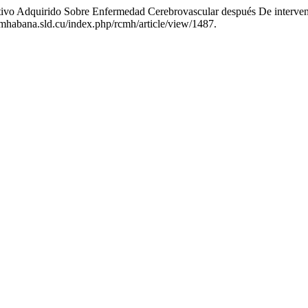
nitivo Adquirido Sobre Enfermedad Cerebrovascular después De inter
cmhabana.sld.cu/index.php/rcmh/article/view/1487.